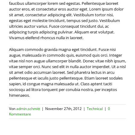
faucibus ullamcorper lorem sed egestas. Pellentesque laoreet
auctor eros, et consectetur eros auctor eget. Lorem ipsum dolor
sit amet, consectetur adipiscing elit. Vestibulum tortor nisi,
egestas eget molestie tincidunt, tempus sed justo. Vestibulum
ultricies auctor varius. Fusce consequat tincidunt dui, ac
adipiscing turpis adipiscing pulvinar. Aliquam erat volutpat.
Vivamus eleifend rhoncus nulla in laoreet.
Aliquam commodo gravida magna eget tincidunt. Fusce nisi
augue, malesuada in commodo quis, euismod quis orci. Integer
vitae nisl non augue ullamcorper blandit. Donec vitae nibh ipsum,
vitae semper orci. Nunc sed elit in nulla auctor imperdiet. Ut a nisl
sit amet odio accumsan laoreet. Sed pharetra lectus in arcu
pellentesque et iaculis justo pellentesque. Etiam laoreet sodales
sapien, id congue magna malesuada ut. Class aptent taciti
sociosqu ad litora torquent per conubia nostra, per inceptos
himenaeos.
Von
admin.schmitt
|
November 27th, 2012
|
Technical
|
0
Kommentare